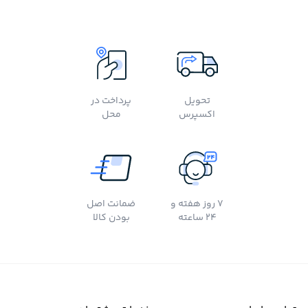
تحویل
پرداخت در
اکسپرس
محل
7 روز هفته و
ضمانت اصل
24 ساعته
بودن کالا