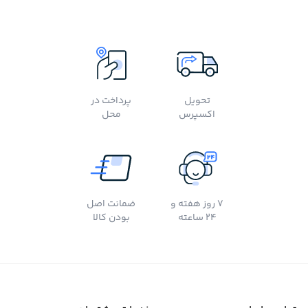
تحویل
پرداخت در
اکسپرس
محل
7 روز هفته و
ضمانت اصل
24 ساعته
بودن کالا