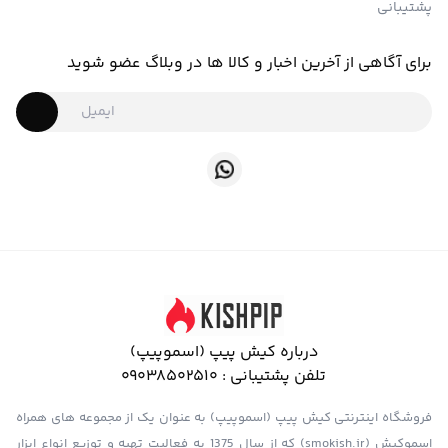
پشتیبانی
برای آگاهی از آخرین اخبار و کالا ها در وبلاگ عضو شوید
درباره کیش پیپ (اسموپیپ)
تلفن پشتیبانی :
09038502510
فروشگاه اینترنتی کیش پیپ (اسموپیپ) به عنوان یک از مجموعه های همراه
اسموکیش (smokish.ir) که از سال 1375 به فعالیت تهیه و توزیع انواع ابزار