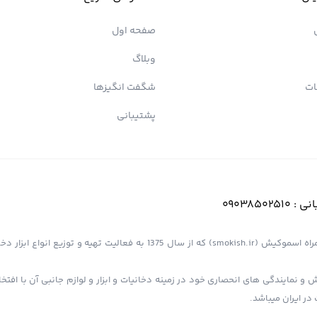
صفحه اول
وبلاگ
ات
شگفت انگیزها
پشتیبانی
انی :
09038502510
فروشگاه اینترنتی کیش پیپ (اسموپیپ) به عنوان یک از مجموعه های همراه اسموکیش (smokish.ir) که از سال 1375 به فعالی
 و نمایندگی های انحصاری خود در زمینه دخانیات و ابزار و لوازم جانبی آن با افت
در ایران میباشد.