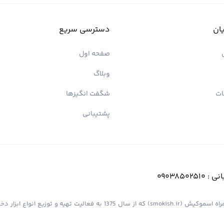
ان
دسترسی سریع
صفحه اول
وبلاگ
ات
شگفت انگیزها
پشتیبانی
انی :
09038502510
فروشگاه اینترنتی کیش پیپ (اسموپیپ) به عنوان یک از مجموعه های همراه اسموکیش (smokish.ir) که از سال 1375 به فعالی