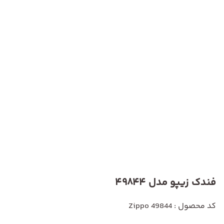
فندک زیپو مدل 49844
کد محصول : Zippo 49844