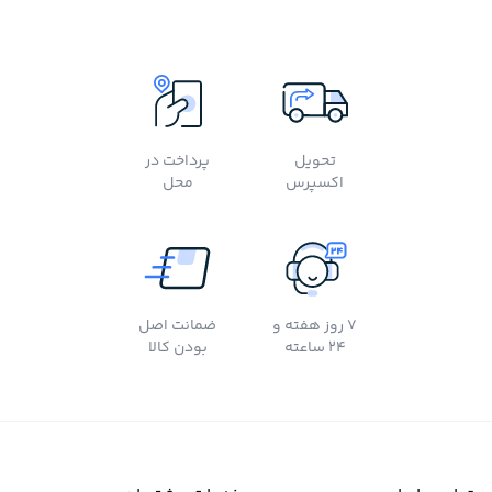
تحویل
پرداخت در
اکسپرس
محل
7 روز هفته و
ضمانت اصل
24 ساعته
بودن کالا