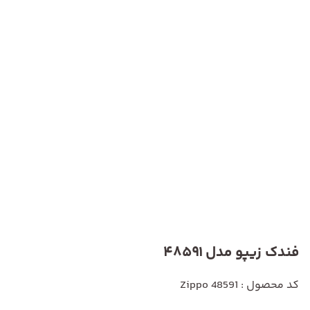
فندک زیپو مدل 48591
کد محصول : Zippo 48591