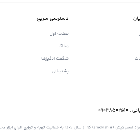
ان
دسترسی سریع
صفحه اول
وبلاگ
ات
شگفت انگیزها
پشتیبانی
انی :
09038502510
فروشگاه اینترنتی کیش پیپ (اسموپیپ) به عنوان یک از مجموعه های همراه اسموکیش (smokish.ir) که از سال 1375 به فعالی