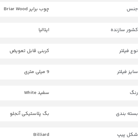
جنس
چوب برایر Briar Wood
کشور سازنده
ایتالیا
نوع فیلتر
کربنی قابل تعویض
سایز فیلتر
9 میلی متری
رنگ
سفید White
بسته بندی
بگ پلاستیکی آنجلو
شکل پیپ
Billiard