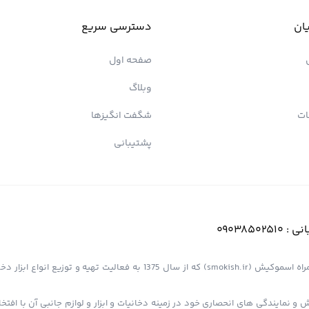
ان
دسترسی سریع
صفحه اول
وبلاگ
ات
شگفت انگیزها
پشتیبانی
انی :
09038502510
فروشگاه اینترنتی کیش پیپ (اسموپیپ) به عنوان یک از مجموعه های همراه اسموکیش (smokish.ir) که از سال 1375 به فعالی
 و نمایندگی های انحصاری خود در زمینه دخانیات و ابزار و لوازم جانبی آن با افت