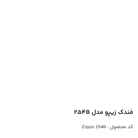
فندک زیپو مدل 254B
کد محصول : Zippo 254B