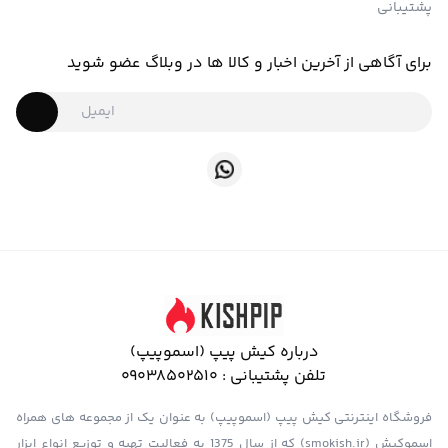
پشتیبانی
برای آگاهی از آخرین اخبار و کالا ها در وبلاگ عضو شوید
درباره کیش پیپ (اسموپیپ)
تلفن پشتیبانی :
09038502510
فروشگاه اینترنتی کیش پیپ (اسموپیپ) به عنوان یک از مجموعه های همراه
اسموکیش (smokish.ir) که از سال 1375 به فعالیت تهیه و توزیع انواع ابزار