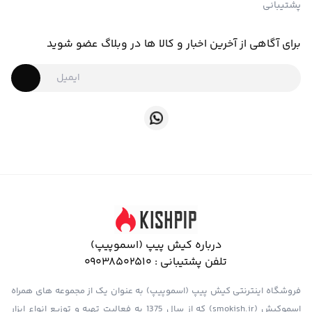
پشتیبانی
برای آگاهی از آخرین اخبار و کالا ها در وبلاگ عضو شوید
درباره کیش پیپ (اسموپیپ)
تلفن پشتیبانی :
09038502510
فروشگاه اینترنتی کیش پیپ (اسموپیپ) به عنوان یک از مجموعه های همراه
اسموکیش (smokish.ir) که از سال 1375 به فعالیت تهیه و توزیع انواع ابزار