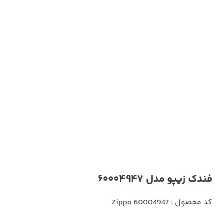
فندک زیپو مدل 60004947
کد محصول : Zippo 60004947