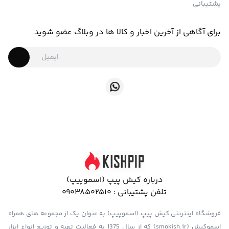
پشتیبانی
برای آگاهی از آخرین اخبار و کالا ها در وبلاگ عضو شوید
درباره کیش پیپ (اسموپیپ)
تلفن پشتیبانی :
09038502510
فروشگاه اینترنتی کیش پیپ (اسموپیپ) به عنوان یک از مجموعه های همراه
اسموکیش (smokish.ir) که از سال 1375 به فعالیت تهیه و توزیع انواع ابزار