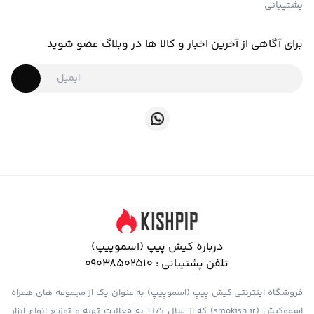
پشتیبانی
برای آگاهی از آخرین اخبار و کالا ها در وبلاگ عضو شوید
درباره کیش پیپ (اسموپیپ)
تلفن پشتیبانی :
09038502510
فروشگاه اینترنتی کیش پیپ (اسموپیپ) به عنوان یک از مجموعه های همراه
اسموکیش (smokish.ir) که از سال 1375 به فعالیت تهیه و توزیع انواع ابزار