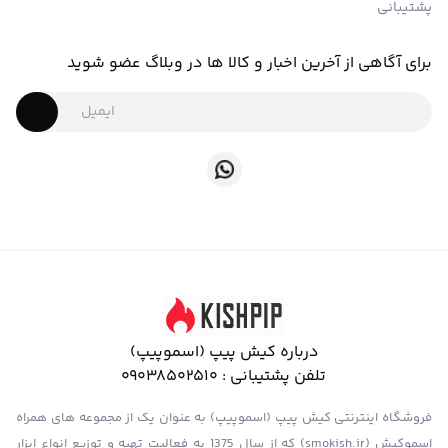
پشتیبانی
برای آگاهی از آخرین اخبار و کالا ها در وبلاگ عضو شوید
درباره کیش پیپ (اسموپیپ)
تلفن پشتیبانی :
09038502510
فروشگاه اینترنتی کیش پیپ (اسموپیپ) به عنوان یک از مجموعه های همراه
اسموکیش (smokish.ir) که از سال 1375 به فعالیت تهیه و توزیع انواع ابزار