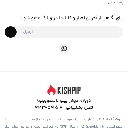
پشتیبانی
برای آگاهی از آخرین اخبار و کالا ها در وبلاگ عضو شوید
درباره کیش پیپ (اسموپیپ)
تلفن پشتیبانی :
09038502510
فروشگاه اینترنتی کیش پیپ (اسموپیپ) به عنوان یک از مجموعه های همراه
اسموکیش (smokish.ir) که از سال 1375 به فعالیت تهیه و توزیع انواع ابزار