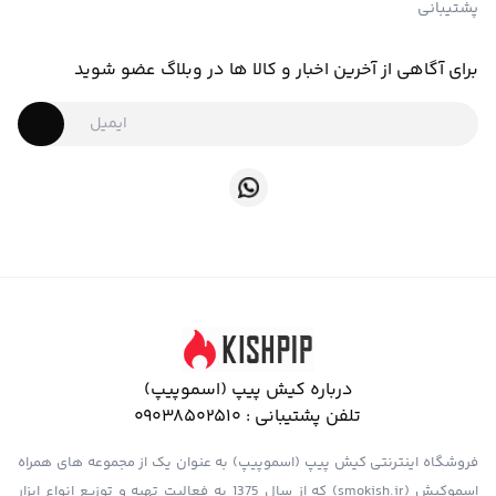
پشتیبانی
برای آگاهی از آخرین اخبار و کالا ها در وبلاگ عضو شوید
درباره کیش پیپ (اسموپیپ)
تلفن پشتیبانی :
09038502510
فروشگاه اینترنتی کیش پیپ (اسموپیپ) به عنوان یک از مجموعه های همراه
اسموکیش (smokish.ir) که از سال 1375 به فعالیت تهیه و توزیع انواع ابزار