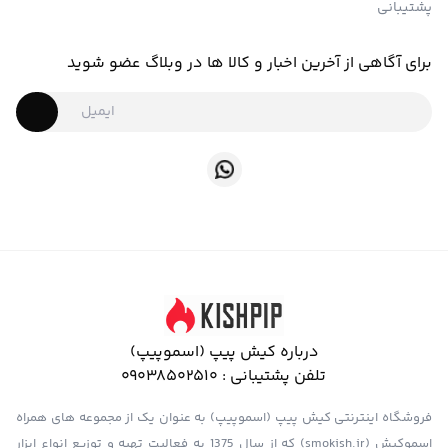
پشتیبانی
برای آگاهی از آخرین اخبار و کالا ها در وبلاگ عضو شوید
درباره کیش پیپ (اسموپیپ)
تلفن پشتیبانی :
09038502510
فروشگاه اینترنتی کیش پیپ (اسموپیپ) به عنوان یک از مجموعه های همراه
اسموکیش (smokish.ir) که از سال 1375 به فعالیت تهیه و توزیع انواع ابزار