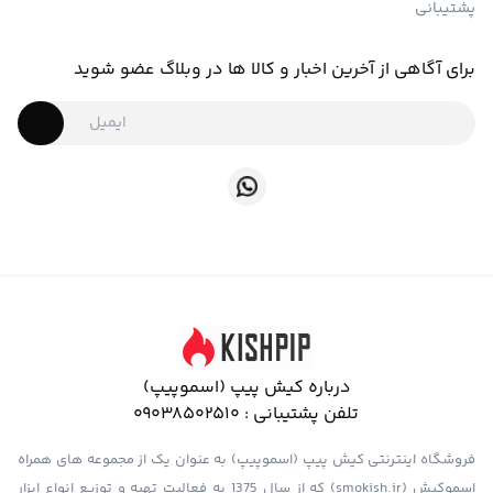
پشتیبانی
برای آگاهی از آخرین اخبار و کالا ها در وبلاگ عضو شوید
درباره کیش پیپ (اسموپیپ)
تلفن پشتیبانی :
09038502510
فروشگاه اینترنتی کیش پیپ (اسموپیپ) به عنوان یک از مجموعه های همراه
اسموکیش (smokish.ir) که از سال 1375 به فعالیت تهیه و توزیع انواع ابزار