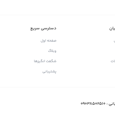
ان
دسترسی سریع
صفحه اول
وبلاگ
ات
شگفت انگیزها
پشتیبانی
انی :
09038502510