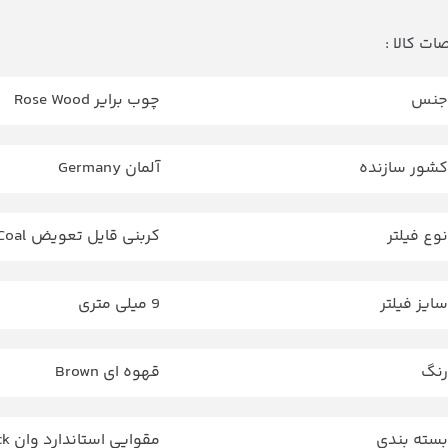
ت کالا :
جنس
چوب برایر Rose Wood
کشور سازنده
آلمان Germany
نوع فیلتر
کربنی قایل تعویض CharCoal
سایز فیلتر
9 میلی متری
رنگ
قهوه ای Brown
بسته بندی
مقوایی استاندارد وان Vauen Reg Pack