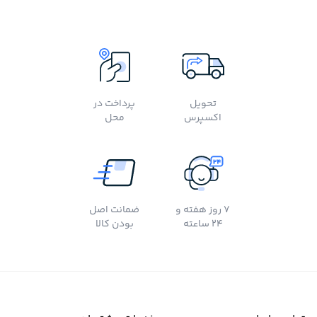
تحویل
پرداخت در
اکسپرس
محل
7 روز هفته و
ضمانت اصل
24 ساعته
بودن کالا