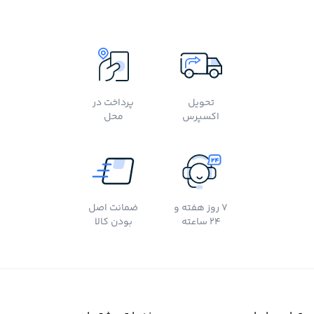
تحویل
پرداخت در
اکسپرس
محل
7 روز هفته و
ضمانت اصل
24 ساعته
بودن کالا