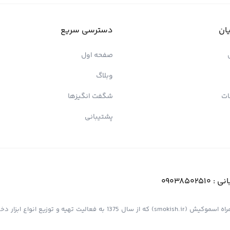
ان
دسترسی سریع
صفحه اول
وبلاگ
ات
شگفت انگیزها
پشتیبانی
انی :
09038502510
فروشگاه اینترنتی کیش پیپ (اسموپیپ) به عنوان یک از مجموعه های همراه اسموکیش (smokish.ir) که از سال 1375 به فعالی