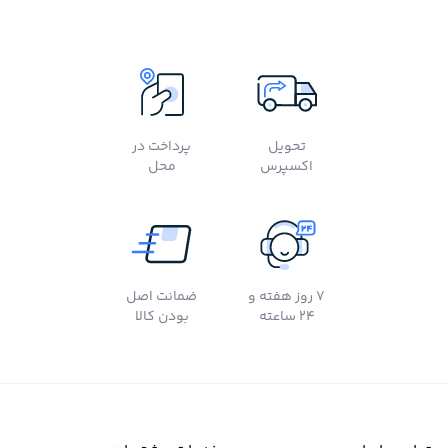
تحویل
پرداخت در
اکسپرس
محل
7 روز هفته و
ضمانت اصل
24 ساعته
بودن کالا