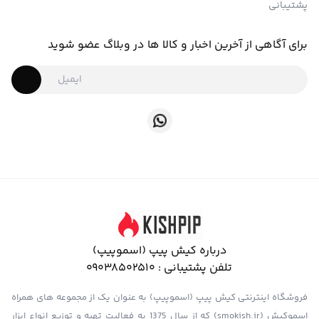
پشتیبانی
برای آگاهی از آخرین اخبار و کالا ها در وبلاگ عضو شوید
درباره کیش پیپ (اسموپیپ)
تلفن پشتیبانی :
09038502510
فروشگاه اینترنتی کیش پیپ (اسموپیپ) به عنوان یک از مجموعه های همراه
اسموکیش (smokish.ir) که از سال 1375 به فعالیت تهیه و توزیع انواع ابزار