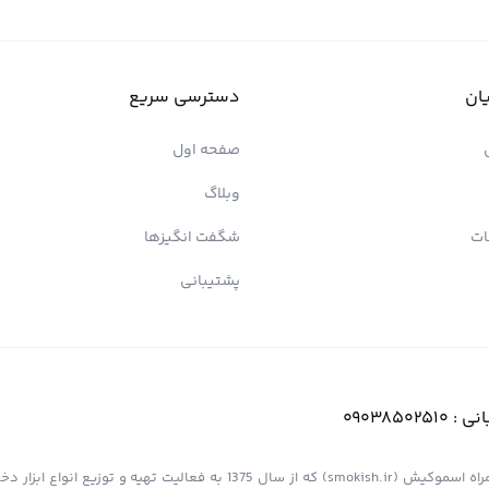
ان
دسترسی سریع
صفحه اول
وبلاگ
ات
شگفت انگیزها
پشتیبانی
انی :
09038502510
فروشگاه اینترنتی کیش پیپ (اسموپیپ) به عنوان یک از مجموعه های همراه اسموکیش (smokish.ir) که از سال 1375 به فعالی