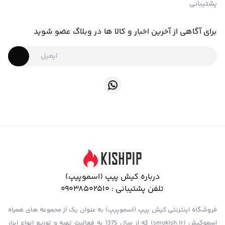
پشتیبانی
برای آگاهی از آخرین اخبار و کالا ها در وبلاگ عضو شوید
درباره کیش پیپ (اسموپیپ)
تلفن پشتیبانی :
09038502510
فروشگاه اینترنتی کیش پیپ (اسموپیپ) به عنوان یک از مجموعه های همراه
اسموکیش (smokish.ir) که از سال 1375 به فعالیت تهیه و توزیع انواع ابزار