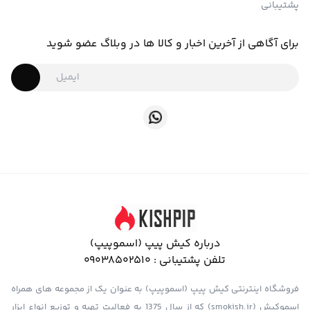
پشتیبانی
برای آگاهی از آخرین اخبار و کالا ها در وبلاگ عضو شوید
درباره کیش پیپ (اسموپیپ)
تلفن پشتیبانی :
09038502510
فروشگاه اینترنتی کیش پیپ (اسموپیپ) به عنوان یک از مجموعه های همراه
اسموکیش (smokish.ir) که از سال 1375 به فعالیت تهیه و توزیع انواع ابزار