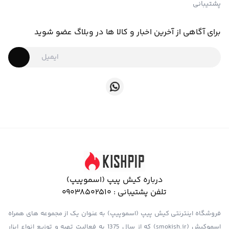
پشتیبانی
برای آگاهی از آخرین اخبار و کالا ها در وبلاگ عضو شوید
درباره کیش پیپ (اسموپیپ)
تلفن پشتیبانی :
09038502510
فروشگاه اینترنتی کیش پیپ (اسموپیپ) به عنوان یک از مجموعه های همراه
اسموکیش (smokish.ir) که از سال 1375 به فعالیت تهیه و توزیع انواع ابزار