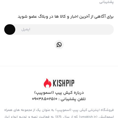
پشتیبانی
برای آگاهی از آخرین اخبار و کالا ها در وبلاگ عضو شوید
درباره کیش پیپ (اسموپیپ)
تلفن پشتیبانی :
09038502510
فروشگاه اینترنتی کیش پیپ (اسموپیپ) به عنوان یک از مجموعه های همراه
اسموکیش (smokish.ir) که از سال 1375 به فعالیت تهیه و توزیع انواع ابزار