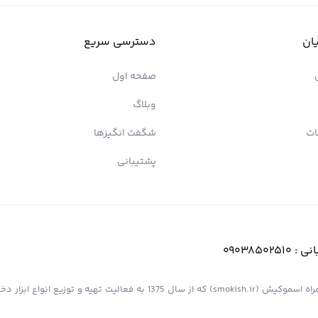
ان
دسترسی سریع
صفحه اول
وبلاگ
ات
شگفت انگیزها
پشتیبانی
انی :
09038502510
فروشگاه اینترنتی کیش پیپ (اسموپیپ) به عنوان یک از مجموعه های همراه اسموکیش (smokish.ir) که از سال 1375 به فعالی