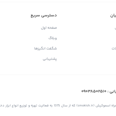
ان
دسترسی سریع
صفحه اول
وبلاگ
ات
شگفت انگیزها
پشتیبانی
انی :
09038502510
فروشگاه اینترنتی کیش پیپ (اسموپیپ) به عنوان یک از مجموعه های همراه اسموکیش (smokish.ir) که از سال 1375 به فعالی