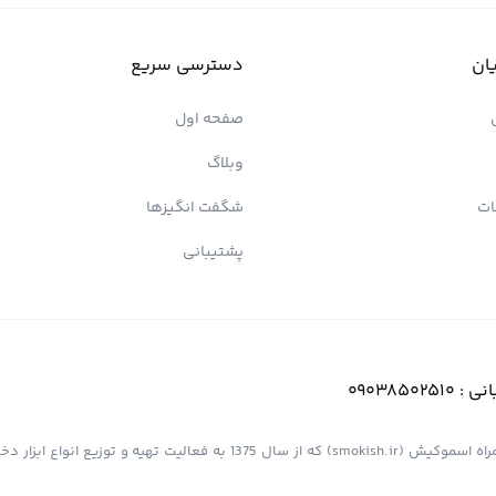
ان
دسترسی سریع
صفحه اول
وبلاگ
ات
شگفت انگیزها
پشتیبانی
انی :
09038502510
فروشگاه اینترنتی کیش پیپ (اسموپیپ) به عنوان یک از مجموعه های همراه اسموکیش (smokish.ir) که از سال 1375 به فعالی