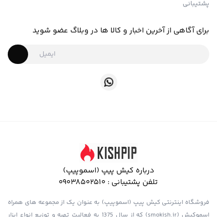
پشتیبانی
برای آگاهی از آخرین اخبار و کالا ها در وبلاگ عضو شوید
درباره کیش پیپ (اسموپیپ)
تلفن پشتیبانی :
09038502510
فروشگاه اینترنتی کیش پیپ (اسموپیپ) به عنوان یک از مجموعه های همراه
اسموکیش (smokish.ir) که از سال 1375 به فعالیت تهیه و توزیع انواع ابزار