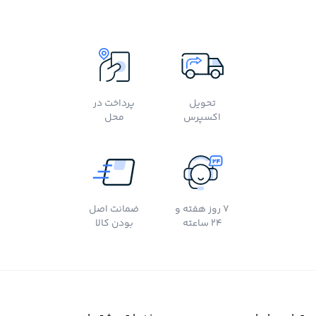
تحویل
پرداخت در
اکسپرس
محل
7 روز هفته و
ضمانت اصل
24 ساعته
بودن کالا