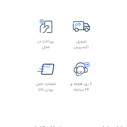
تحویل
پرداخت در
اکسپرس
محل
7 روز هفته و
ضمانت اصل
24 ساعته
بودن کالا