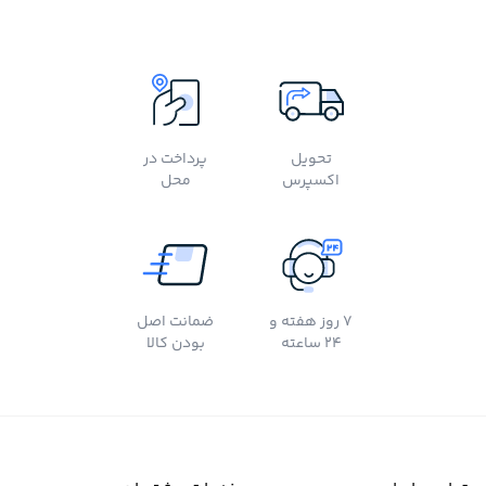
تحویل
پرداخت در
اکسپرس
محل
7 روز هفته و
ضمانت اصل
24 ساعته
بودن کالا