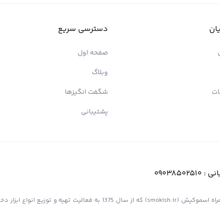
ان
دسترسی سریع
صفحه اول
وبلاگ
ات
شگفت انگیزها
پشتیبانی
انی :
09038502510
فروشگاه اینترنتی کیش پیپ (اسموپیپ) به عنوان یک از مجموعه های همراه اسموکیش (smokish.ir) که از سال 1375 به فعالی