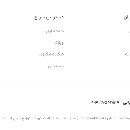
ان
دسترسی سریع
صفحه اول
وبلاگ
ات
شگفت انگیزها
پشتیبانی
انی :
09038502510
فروشگاه اینترنتی کیش پیپ (اسموپیپ) به عنوان یک از مجموعه های همراه اسموکیش (smokish.ir) که از سال 1375 به فعالی