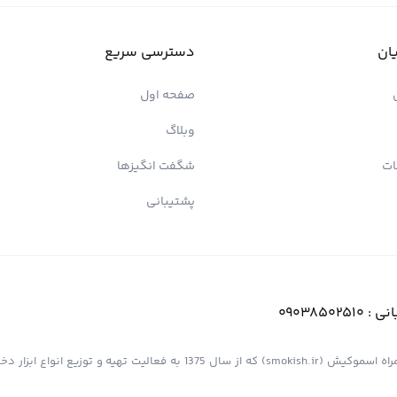
ان
دسترسی سریع
صفحه اول
وبلاگ
ات
شگفت انگیزها
پشتیبانی
انی :
09038502510
فروشگاه اینترنتی کیش پیپ (اسموپیپ) به عنوان یک از مجموعه های همراه اسموکیش (smokish.ir) که از سال 1375 به فعالی