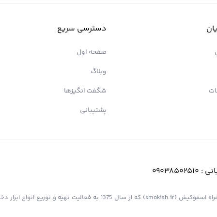
ان
دسترسی سریع
صفحه اول
وبلاگ
ات
شگفت انگیزها
پشتیبانی
انی :
09038502510
فروشگاه اینترنتی کیش پیپ (اسموپیپ) به عنوان یک از مجموعه های همراه اسموکیش (smokish.ir) که از سال 1375 به فعالی