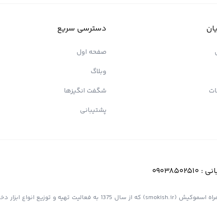
ان
دسترسی سریع
صفحه اول
وبلاگ
ات
شگفت انگیزها
پشتیبانی
انی :
09038502510
فروشگاه اینترنتی کیش پیپ (اسموپیپ) به عنوان یک از مجموعه های همراه اسموکیش (smokish.ir) که از سال 1375 به فعالی