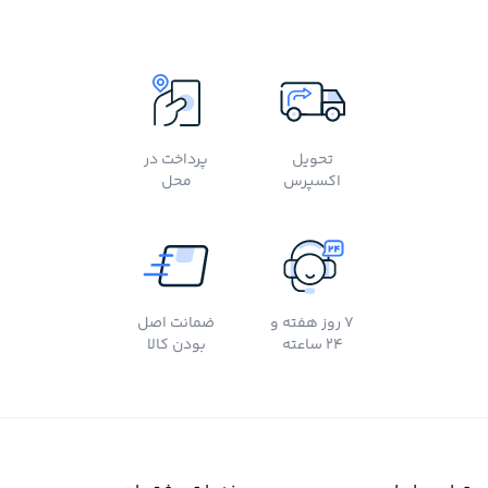
تحویل
پرداخت در
اکسپرس
محل
7 روز هفته و
ضمانت اصل
24 ساعته
بودن کالا