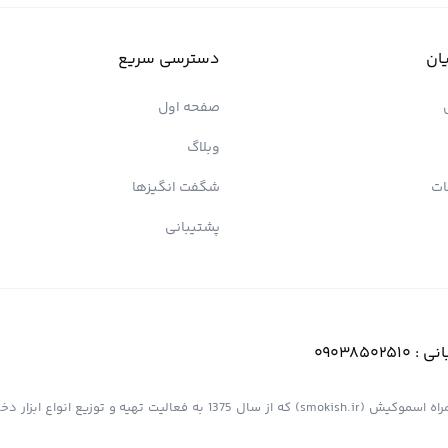
ان
دسترسی سریع
صفحه اول
وبلاگ
ات
شگفت انگیزها
پشتیبانی
انی :
09038502510
فروشگاه اینترنتی کیش پیپ (اسموپیپ) به عنوان یک از مجموعه های همراه اسموکیش (smokish.ir) که از سال 1375 به فعالی