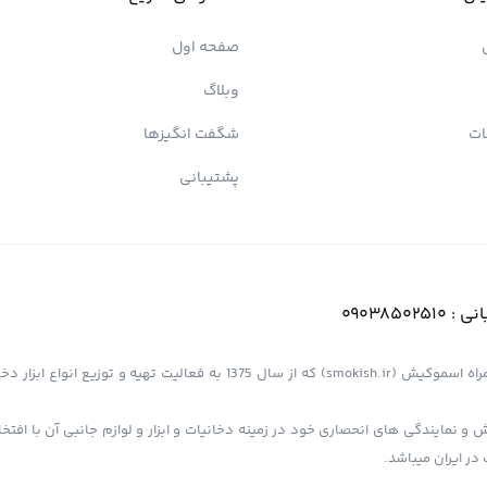
صفحه اول
وبلاگ
ات
شگفت انگیزها
پشتیبانی
انی :
09038502510
فروشگاه اینترنتی کیش پیپ (اسموپیپ) به عنوان یک از مجموعه های همراه اسموکیش (smokish.ir) که از سال 1375 به فعالی
 و نمایندگی های انحصاری خود در زمینه دخانیات و ابزار و لوازم جانبی آن با افت
در ایران میباشد.