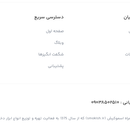
ان
دسترسی سریع
صفحه اول
وبلاگ
ات
شگفت انگیزها
پشتیبانی
انی :
09038502510
فروشگاه اینترنتی کیش پیپ (اسموپیپ) به عنوان یک از مجموعه های همراه اسموکیش (smokish.ir) که از سال 1375 به فعالی