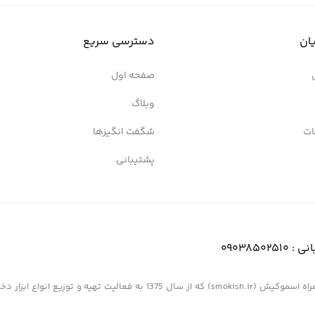
ان
دسترسی سریع
صفحه اول
وبلاگ
ات
شگفت انگیزها
پشتیبانی
انی :
09038502510
فروشگاه اینترنتی کیش پیپ (اسموپیپ) به عنوان یک از مجموعه های همراه اسموکیش (smokish.ir) که از سال 1375 به فعالی