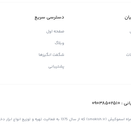
ان
دسترسی سریع
صفحه اول
وبلاگ
ات
شگفت انگیزها
پشتیبانی
انی :
09038502510
فروشگاه اینترنتی کیش پیپ (اسموپیپ) به عنوان یک از مجموعه های همراه اسموکیش (smokish.ir) که از سال 1375 به فعالی