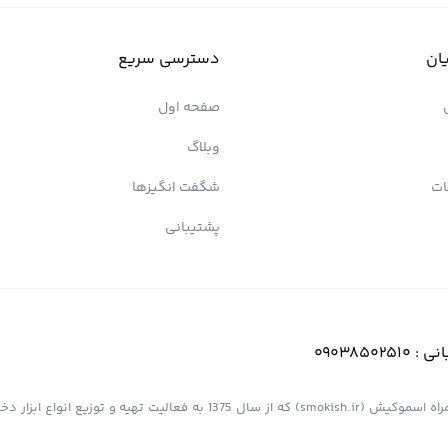
ان
دسترسی سریع
صفحه اول
وبلاگ
ات
شگفت انگیزها
پشتیبانی
انی :
09038502510
فروشگاه اینترنتی کیش پیپ (اسموپیپ) به عنوان یک از مجموعه های همراه اسموکیش (smokish.ir) که از سال 1375 به فعالی