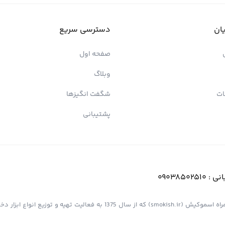
ان
دسترسی سریع
صفحه اول
وبلاگ
ات
شگفت انگیزها
پشتیبانی
انی :
09038502510
فروشگاه اینترنتی کیش پیپ (اسموپیپ) به عنوان یک از مجموعه های همراه اسموکیش (smokish.ir) که از سال 1375 به فعالی